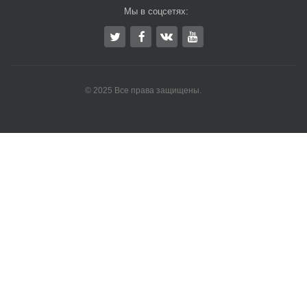
Мы в соцсетях:
© 2025 Все права защищены.
Ремонт станков ЧПУ
Химчистка ковров
Горящие туры в Минске
Новости Беларуси
Окна пвх Минск
Мода в Беларуси
Оборуджование для КРС
Блог о копчении
Электрощитовое оборудование, ЩМП, ВРУ
Гранитные памятники Минск
Стройка Минск
Картофель оптом Минск
Сайт о спорте