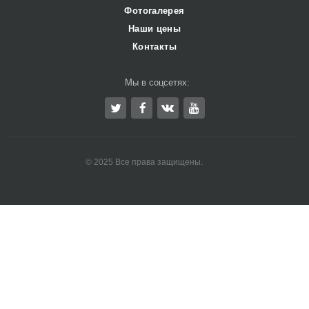
Фотогалерея
Наши цены
Контакты
Мы в соцсетях:
© 2025 Все права защищены.
Ремонт станков ЧПУ
Химчистка ковров
Горящие туры в Минске
Новости Беларуси
Окна пвх Минск
Мода в Беларуси