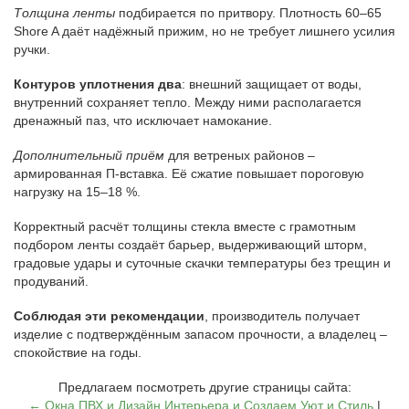
Толщина ленты
подбирается по притвору. Плотность 60–65
Shore A даёт надёжный прижим, но не требует лишнего усилия
ручки.
Контуров уплотнения два
: внешний защищает от воды,
внутренний сохраняет тепло. Между ними располагается
дренажный паз, что исключает намокание.
Дополнительный приём
для ветреных районов –
армированная П-вставка. Её сжатие повышает пороговую
нагрузку на 15–18 %.
Корректный расчёт толщины стекла вместе с грамотным
подбором ленты создаёт барьер, выдерживающий шторм,
градовые удары и суточные скачки температуры без трещин и
продуваний.
Соблюдая эти рекомендации
, производитель получает
изделие с подтверждённым запасом прочности, а владелец –
спокойствие на годы.
Предлагаем посмотреть другие страницы сайта:
← Окна ПВХ и Дизайн Интерьера и Создаем Уют и Стиль
|