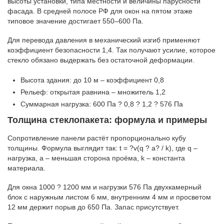
высоты установки, типа местности и величины парусности
фасада. В средней полосе РФ для окон на пятом этаже
типовое значение достигает 550–600 Па.
Для перевода давления в механический изгиб применяют
коэффициент безопасности 1,4. Так получают усилие, которое
стекло обязано выдержать без остаточной деформации.
Высота здания: до 10 м – коэффициент 0,8
Рельеф: открытая равнина – множитель 1,2
Суммарная нагрузка: 600 Па ? 0,8 ? 1,2 ? 576 Па
Толщина стеклопакета: формула и примеры
Сопротивление панели растёт пропорционально кубу
толщины. Формула выглядит так: t = ?v(q ? a? / k), где q –
нагрузка, a – меньшая сторона проёма, k – константа
материала.
Для окна 1000 ? 1200 мм и нагрузки 576 Па двухкамерный
блок с наружным листом 6 мм, внутренним 4 мм и просветом
12 мм держит порыв до 650 Па. Запас присутствует.