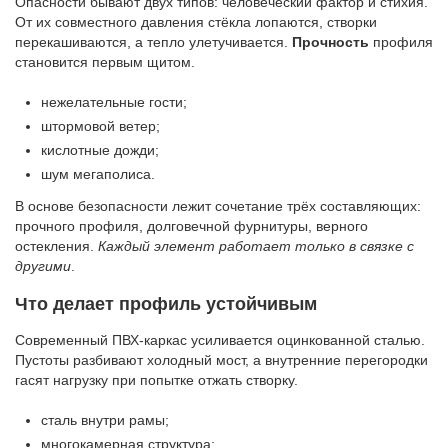
Опасности бывают двух типов: человеческий фактор и стихия.
От их совместного давления стёкла лопаются, створки
перекашиваются, а тепло улетучивается.
Прочность
профиля
становится первым щитом.
нежелательные гости;
штормовой ветер;
кислотные дожди;
шум мегаполиса.
В основе безопасности лежит сочетание трёх составляющих:
прочного профиля, долговечной фурнитуры, верного
остекления.
Каждый элемент работает только в связке с
другими
.
Что делает профиль устойчивым
Современный ПВХ-каркас усиливается оцинкованной сталью.
Пустоты разбивают холодный мост, а внутренние перегородки
гасят нагрузку при попытке отжать створку.
сталь внутри рамы;
многокамерная структура;