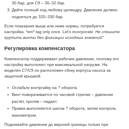
30 бар, для C9 – 30–32 бар.
Дайте полный ход любому цилиндру. Давление должно
подняться до 320–330 бар.
Если показания выше или ниже нормы, потребуется
настройка. *em* tag only once. Let's incorporate:
Не спешите
крутить винты без фиксации исходных значений*
.
Регулировка компенсатора
Компенсатор поддерживает рабочее давление, поэтому его
настройку выполняют при максимальной нагрузке. На
моделях C7/C9 он расположен сбоку корпуса насоса за
защитной крышкой.
Ослабьте контргайку на ? оборота.
Винт поворачивается по часовой стрелке – давление
растёт, против – падает.
Правка выполняется шагом ? оборота, затем контроль
манометром.
Поднимайте давление до верхней границы только при