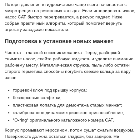
Потеря давления в гидросистеме чаще всего начинается с
микротрещин на резиновых кольцах. Если игнорировать износ,
насос CAT быстро перегревается, а ресурс падает. Ниже
собран практичный алгоритм, который помогает вернуть
агрегату заводские показатели.
Подготовка к установке новых манжет
Чистота – главный союзник механика. Перед разборкой
снимите насос, слейте рабочую жидкость и уделите внимание
рабочему месту. Металлическая стружка, пыль либо остатки
старого герметика способны погубить свежие кольца за пару
часов.
торцевой ключ под крышку корпуса;
безворсовые салфетки;
пластиковая лопатка для демонтажа старых манжет;
калиброванное динамометрическое приспособление;
*O-ring* оригинального каталожного номера CAT.
Корпус промывают керосином, потом сушат сжатым воздухом.
Поверхность должна остаться гладкой, без задиров.
Не