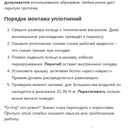
допускается
использование абразивов: любая риска даст
скрытую протечку.
Порядок монтажа уплотнений
Сверьте размеры кольца с техническим мануалом. Даже
минимальное расхождение приведёт к перекосу.
Смажьте уплотнение тонким слоем рабочей жидкости –
это снизит трение при посадке.
Плавно наденьте кольцо в канавку, избегая
перекручивания.
Перегиб
оставит внутреннюю складку.
Установите крышку, затягивая болты «крест-накрест».
Прижим должен распределиться равномерно.
Проверьте момент затяжки: для большинства моделей он
находится в диапазоне 32-36 Н·м.
Перетягивать
нельзя,
иначе металл поведёт.
*O-ring* сел ровно? Значит пора переходить к опрессовке.
Пропуск этой стадии лишает смысла всю проделанную
работу.