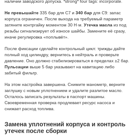
наличии заводского допуска. *strong* four tags: incorporate.
Не превышайте
335 бар для C7 и
340 бар
для C9: запас
корпуса ограничен. После выхода на требуемый параметр
затяните контргайку моментом 30 Н·м.
Утечка масла
из под
резьбы сигнализирует об износе шайбы. Замените её сразу,
иначе регулировка «поплывёт».
После фиксации сделайте контрольный цикл: трижды дайте
полный ход цилиндру, вернитесь в нейтраль и проверьте
давление. Оно должно стабилизироваться в пределах ±2 бар.
Пульсации
выше 5 бар указывают на кавитацию либо
забитый фильтр.
На этом настройка завершена. Снимите манометр, верните
заглушку с новым уплотнением и удалите разлитое масло.
Осталось записать результаты в паспорт машины.
Своевременная проверка продлевает ресурс насоса и
снижает расход топлива.
Замена уплотнений корпуса и контроль
утечек после сборки